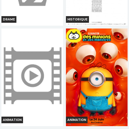
DRAME
HISTORIQUE
L AVENTURE REVEE
LA BATAILLE DE GAULLE
J'ECRIS TON NOM (PARTIE 2)
Horaires et Infos
Horaires et Infos
Bande-annonce
Bande-annonce
Réservation
Réservation
TOUT PUBLIC
TOUT PUBLIC
FR
VOST
VF
ANIMATION
ANIMATION