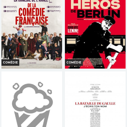
COMÉDIE
COMÉDIE
DE LA COMEDIE FRANCAISE
LE HEROS DE BERLIN
Horaires et Infos
Horaires et Infos
Bande-annonce
Bande-annonce
Réservation
Réservation
TOUT PUBLIC
TOUT PUBLIC
VF
FR
VOST