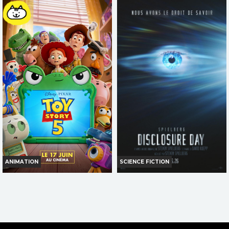
IN WAVES
DES MINIONS ET DES
MONSTRES
Horaires et Infos
Horaires et Infos
Bande-annonce
Bande-annonce
Réservation
Réservation
TOUT PUBLIC
TOUT PUBLIC
VF
VF
ANIMATION
SCIENCE FICTION
TOY STORY 5
DISCLOSURE DAY
Horaires et Infos
Horaires et Infos
Bande-annonce
Bande-annonce