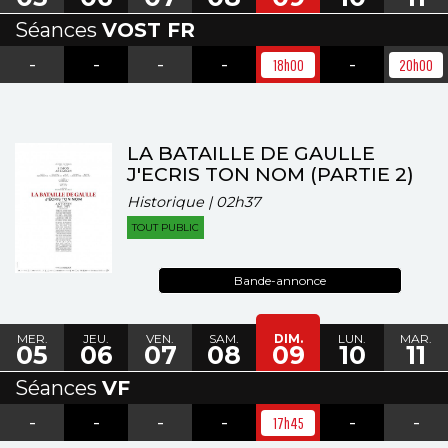
Séances
VOST FR
-
-
-
-
-
18h00
20h00
LA BATAILLE DE GAULLE
J'ECRIS TON NOM (PARTIE 2)
Historique | 02h37
TOUT PUBLIC
Bande-annonce
MER.
JEU.
VEN.
SAM.
DIM.
LUN.
MAR.
05
06
07
08
09
10
11
Séances
VF
-
-
-
-
-
-
17h45