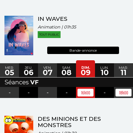
IN WAVES
Animation | 01h35
TOUT PUBLIC
Bande-annonce
MER.
JEU.
VEN.
SAM.
DIM.
LUN.
MAR.
05
06
07
08
09
10
11
Séances
VF
-
-
-
-
-
16h00
18h00
DES MINIONS ET DES
MONSTRES