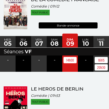
Comédie | 01h12
TOUT PUBLIC
Bande-annonce
MER.
JEU.
VEN.
SAM.
DIM.
LUN.
MAR.
05
06
07
08
09
10
11
Séances
VF
-
-
-
-
-
14h00
16h15
20h30
LE HEROS DE BERLIN
Comédie | 01h53
TOUT PUBLIC