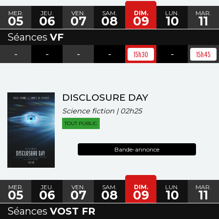
MER.
JEU.
VEN.
SAM.
DIM.
LUN.
MAR.
05
06
07
08
09
10
11
Séances
VF
-
-
-
-
-
15h30
15h45
DISCLOSURE DAY
Science fiction | 02h25
TOUT PUBLIC
Bande-annonce
MER.
JEU.
VEN.
SAM.
DIM.
LUN.
MAR.
05
06
07
08
09
10
11
Séances
VOST FR