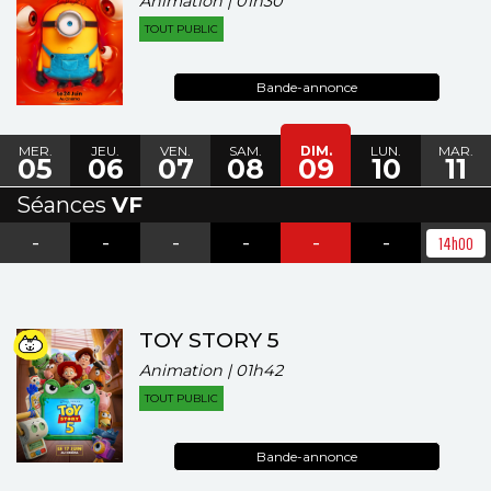
Animation | 01h30
TOUT PUBLIC
Bande-annonce
MER.
JEU.
VEN.
SAM.
DIM.
LUN.
MAR.
05
06
07
08
09
10
11
Séances
VF
-
-
-
-
-
-
14h00
TOY STORY 5
Animation | 01h42
TOUT PUBLIC
Bande-annonce