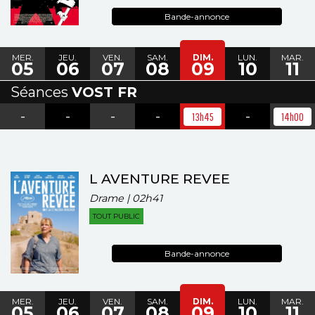
Bande-annonce
MER.
JEU.
VEN.
SAM.
DIM.
LUN.
MAR.
05
06
07
08
09
10
11
Séances
VOST FR
-
-
-
-
-
13h45
14h00
L AVENTURE REVEE
Drame | 02h41
TOUT PUBLIC
Bande-annonce
MER.
JEU.
VEN.
SAM.
DIM.
LUN.
MAR.
05
06
07
08
09
10
11