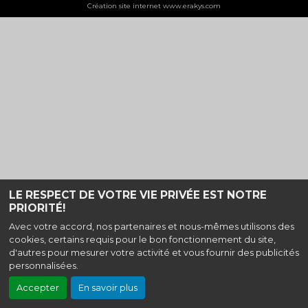
Création site internet www.erakys.com
LE RESPECT DE VOTRE VIE PRIVÉE EST NOTRE
PRIORITÉ!
Avec votre accord, nos partenaires et nous-mêmes utilisons des
cookies, certains requis pour le bon fonctionnement du site,
d'autres pour mesurer votre activité et vous fournir des publicités
personnalisées.
Accepter
En savoir plus