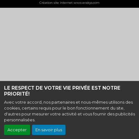
Création site internet www.erakys.com
LE RESPECT DE VOTRE VIE PRIVÉE EST NOTRE
PRIORITÉ!
Avec votre accord, nos partenaires et nous-mêmes utilisons des
cookies, certains requis pour le bon fonctionnement du site,
d'autres pour mesurer votre activité et vous fournir des publicités
personnalisées.
Accepter
En savoir plus