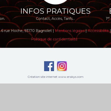
E
INFOS PRATIQUES
er
ion.
Contact, Accès, Tarifs...
1
 6 rue Hoche, 93170 Bagnolet |
Mentions légales
|
Accessibilité
Politique de confidentialité
Création site internet www.erakys.com