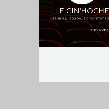
LE CIN'HOCH
Les salles, l'équipe, la programmat
Cin'Hoche,