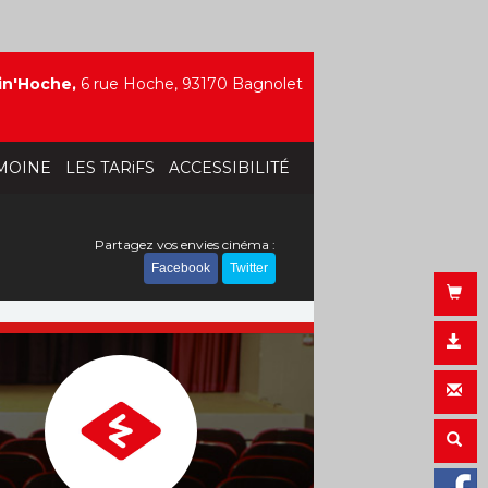
in'Hoche,
6 rue Hoche, 93170 Bagnolet
MOINE
LES TARiFS
ACCESSIBILITÉ
Partagez vos envies cinéma :
Facebook
Twitter