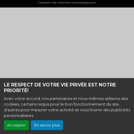
Création site internet www.erakys.com
LE RESPECT DE VOTRE VIE PRIVÉE EST NOTRE
PRIORITÉ!
Avec votre accord, nos partenaires et nous-mêmes utilisons des
cookies, certains requis pour le bon fonctionnement du site,
d'autres pour mesurer votre activité et vous fournir des publicités
personnalisées.
Accepter
En savoir plus