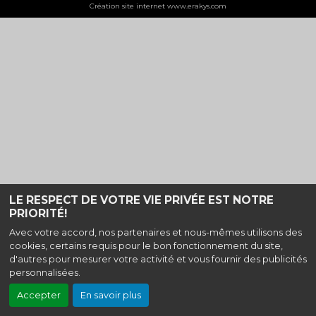
Création site internet www.erakys.com
LE RESPECT DE VOTRE VIE PRIVÉE EST NOTRE
PRIORITÉ!
Avec votre accord, nos partenaires et nous-mêmes utilisons des
cookies, certains requis pour le bon fonctionnement du site,
d'autres pour mesurer votre activité et vous fournir des publicités
personnalisées.
Accepter
En savoir plus