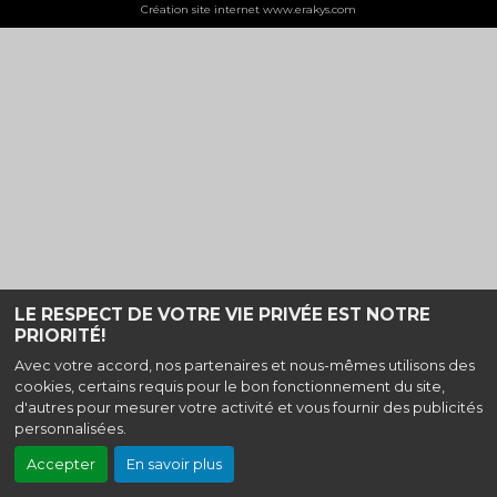
Création site internet www.erakys.com
LE RESPECT DE VOTRE VIE PRIVÉE EST NOTRE
PRIORITÉ!
Avec votre accord, nos partenaires et nous-mêmes utilisons des
cookies, certains requis pour le bon fonctionnement du site,
d'autres pour mesurer votre activité et vous fournir des publicités
personnalisées.
Accepter
En savoir plus