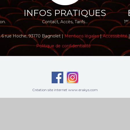
E
INFOS PRATIQUES
er
ion.
Contact, Accès, Tarifs...
1
 6 rue Hoche, 93170 Bagnolet |
Mentions légales
|
Accessibilité
Politique de confidentialité
Création site internet www.erakys.com