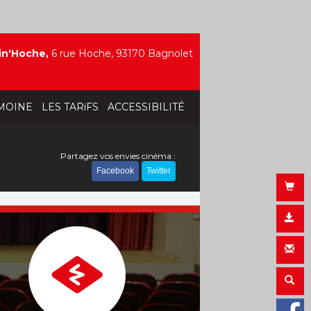
in'Hoche,
6 rue Hoche, 93170 Bagnolet
MOINE
LES TARiFS
ACCESSIBILITÉ
Partagez vos envies cinéma :
Facebook
Twitter