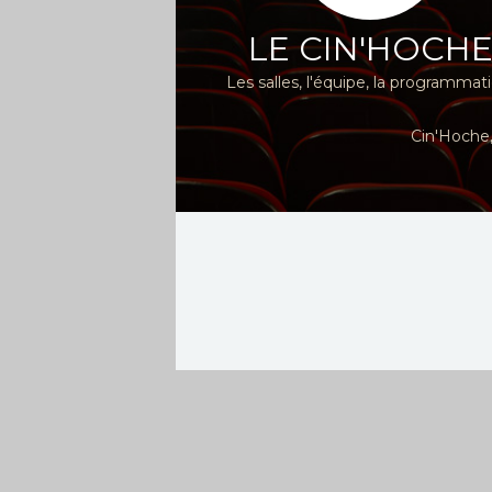
LE CIN'HOCH
Les salles, l'équipe, la programmat
Cin'Hoche,