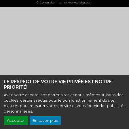
Création site internet www.erakys.com
LE RESPECT DE VOTRE VIE PRIVÉE EST NOTRE
PRIORITÉ!
Avec votre accord, nos partenaires et nous-mêmes utilisons des
cookies, certains requis pour le bon fonctionnement du site,
d'autres pour mesurer votre activité et vous fournir des publicités
personnalisées.
Accepter
En savoir plus