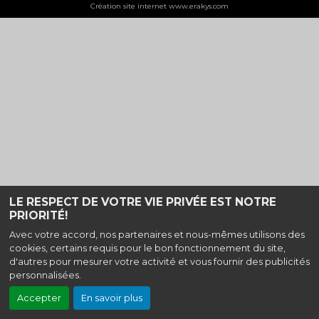
Création site internet www.erakys.com
LE RESPECT DE VOTRE VIE PRIVÉE EST NOTRE
PRIORITÉ!
Avec votre accord, nos partenaires et nous-mêmes utilisons des
cookies, certains requis pour le bon fonctionnement du site,
d'autres pour mesurer votre activité et vous fournir des publicités
personnalisées.
Accepter
En savoir plus